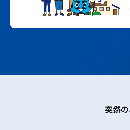
大阪メトロ堺筋線
ＪＲおおさか東線
ポートアイランド線
六甲アイランド線
地下鉄七隈線
地下鉄空港線
JR鹿児島本線
西鉄天神大牟田線
西鉄太宰府線
京都
梅小路京都西
丹波口
二条
円町
花園
太秦
嵯峨嵐山
ＪＲ嵯峨
野線
保津峡
馬堀
突然の
亀岡
並河
千代川
八木