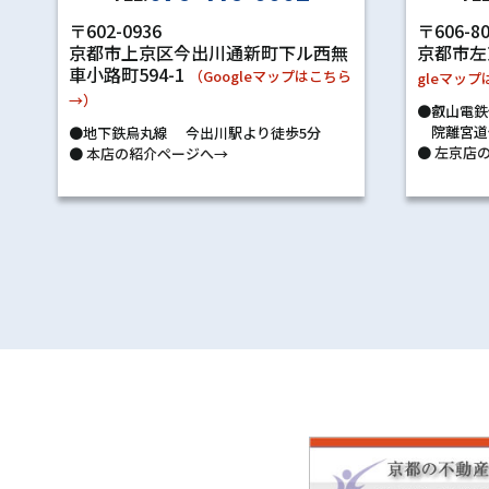
〒602-0936
〒606-8
京都市上京区今出川通新町下ル西無
京都市左
車小路町594-1
（Googleマップはこちら
gleマッ
→）
●叡山電鉄
院離宮道
●地下鉄烏丸線 今出川駅より徒歩5分
●
左京店の
●
本店の紹介ページへ→