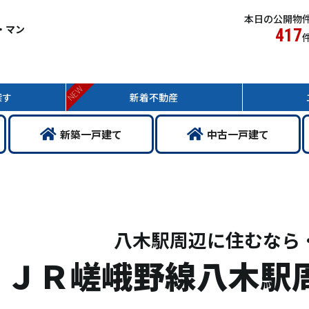
本日の公開物
・マン
417
NEW
探す
新着
不動産
新築
一戸
建て
中古
一戸
建て
八木駅周辺に住むなら
ＪＲ嵯峨野線八木駅