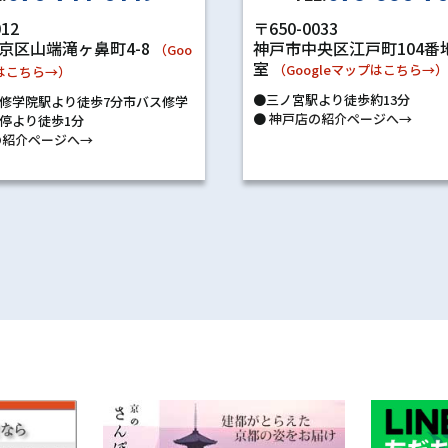
〒650-0033
012
神戸市中央区江戸町104番地
京区山端滝ヶ鼻町4-8
（Goo
室
（Googleマップはこちら→
プはこちら→）
●三ノ宮駅より徒歩約13分
修学院駅より徒歩7分市バス修学
●
神戸店の紹介ページへ→
停より徒歩1分
紹介ページへ→