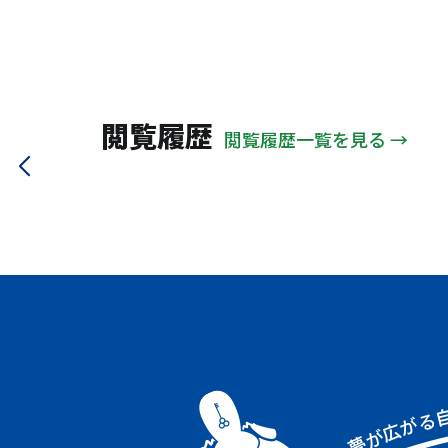
大野城市
太宰府市
ＪＲ関西本線
地下鉄大江戸
山陽電鉄本線
信楽高原
大阪メトロ中央線
近鉄鳥羽線
近江鉄道
能勢電鉄
閲覧履歴
閲覧履歴一覧を見る →
京阪交野線
北近畿タンゴ
大阪モノレール
大阪メトロ谷町線
ＪＲ大阪環状線
阪神本線
ＪＲ山手線
南海電鉄南海線
近鉄大阪線
ＪＲ高崎線
阪急甲陽線
阪急箕面線
近鉄奈良線
近鉄南大阪線
大阪メトロ千日前線
阪急伊丹線
ＪＲ福知山線
阪急今津線