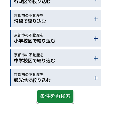
行政区で絞り込む
保育園
駅徒歩
バス停
コンビニ
ドラッグストア
京都市の不動産を
京都市北区
京都市左京区
沿線で絞り込む
ホームセンター
病院
京都市上京区
京都市中京区
スーパー
郵便局
銀行
京都市下京区
京都市東山区
京都市の不動産を
地下鉄烏丸線
近鉄京都線
小学校区で絞り込む
警察
図書館
公園
京都市右京区
京都市西京区
ＪＲ京都線
ＪＲ琵琶湖線
スポーツ施設
デイサービス
京都市山科区
京都市南区
ＪＲ湖西線
ＪＲ奈良線
京都市の不動産を
京都市北区
京都市左京区
中学校区で絞り込む
老人介護施設
京都市伏見区
オーストラリア
ＪＲ嵯峨野線
阪急京都線
京都市上京区
京都市中京区
大野城市
太宰府市
阪急嵐山線
京阪本線
京都市下京区
京都市東山区
京都市の不動産を
京都市北区
京都市左京区
観光地で絞り込む
京阪宇治線
京阪京津線
京都市右京区
京都市西京区
京都市上京区
京都市中京区
叡山電鉄
京阪石山坂本
京都市山科区
京都市南区
京都市下京区
京都市東山区
観光地
ＪＲ学研都市線
ＪＲ草津線
京都市伏見区
オーストラリア
京都市右京区
京都市西京区
京阪鴨東線
京福嵐山線
大野城市
太宰府市
京都市山科区
京都市南区
京福北野線
地下鉄東西線
京都市伏見区
オーストラリア
阪急宝塚線
ＪＲ山陰本線