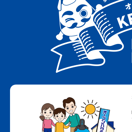
阪急神戸線
阪急千里線
ＪＲ神戸線
地下鉄海岸線
地下鉄西神・山手線
地下鉄北神線
神戸電鉄有馬線
神戸電鉄粟生線
南海電鉄高野線
ＪＲ阪和線
阪堺電軌阪堺線
阪堺電軌上町線
北大阪急行南北線
ＪＲ和田岬線
阪神武庫川線
大阪メトロ四つ橋線
大阪メトロ今里筋線
大阪メトロ長堀鶴見緑地線
大阪メトロ御堂筋線
阪神なんば線
阪神神戸高速線