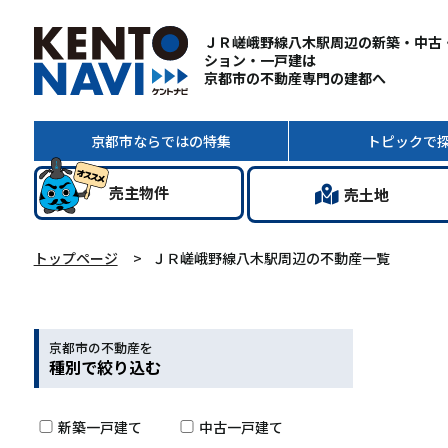
ＪＲ嵯峨野線八木駅周辺の新築・中古
ション・一戸建は
京都市の不動産専門の建都へ
京都市ならではの
特集
トピック
で
売主
物件
売土地
トップページ
ＪＲ嵯峨野線八木駅周辺の不動産一覧
京都市の不動産を
種別で絞り込む
新築一戸建て
中古一戸建て