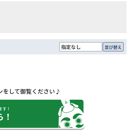
並び替え
ンをして御覧ください♪
ます！
ら！