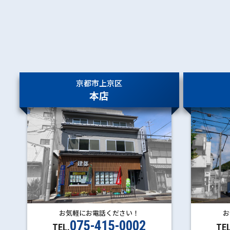
吉富
園部
京都市上京区
本店
お気軽にお電話ください！
お
075-415-0002
TEL.
TEL