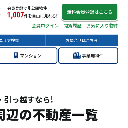
件
会員登録で非公開物件
無料会員登録
はこちら
1,007
件
件
を自由に見れる‼
会員ログイン
閲覧履歴
お気に入り物件
エリア
検索
お問合せ
はこちら
マン
ション
事業用
物件
・引っ越すなら!
周辺の不動産一覧