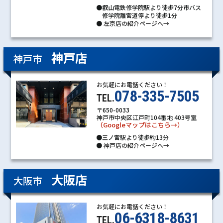
●叡山電鉄修学院駅より徒歩7分市バス
修学院離宮道停より徒歩1分
●
左京店の紹介ページへ→
神戸店
神戸市
お気軽にお電話ください！
078-335-7505
TEL.
〒650-0033
神戸市中央区江戸町104番地 403号室
（Googleマップはこちら→）
●三ノ宮駅より徒歩約13分
●
神戸店の紹介ページへ→
大阪店
大阪市
お気軽にお電話ください！
06-6318-8631
TEL.