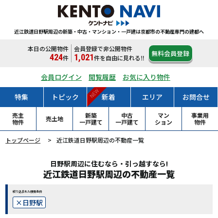
近江鉄道日野駅周辺の新築・中古・マンション・一戸建は
京都市の不動産専門の建都へ
本日の公開物件
会員登録で非公開物件
無料会員登録
424
1,021
件
件
を自由に見れる‼
会員ログイン
閲覧履歴
お気に入り物件
NEW
特集
トピック
新着
エリア
お問合せ
売主
新築
中古
マン
事業用
売土地
物件
一戸
建て
一戸
建て
ション
物件
トップページ
近江鉄道日野駅周辺の不動産一覧
日野駅周辺に住むなら・引っ越すなら!
近江鉄道日野駅周辺の不動産一覧
絞り込まれた検索条件
日野駅