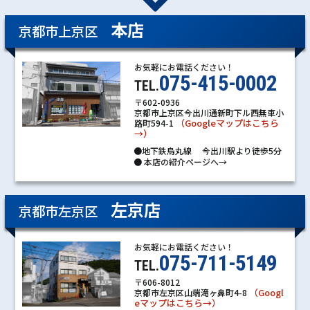
本店
京都市上京区
お気軽にお電話ください！
075-415-0002
TEL.
〒602-0936
京都市上京区今出川通新町下ル西無車小
（Googleマップはこちら
路町594-1
→）
●地下鉄烏丸線 今出川駅より徒歩5分
●
本店の紹介ページへ→
左京店
京都市左京区
お気軽にお電話ください！
075-711-5149
TEL.
〒606-8012
（Googl
京都市左京区山端滝ヶ鼻町4-8
eマップはこちら→）