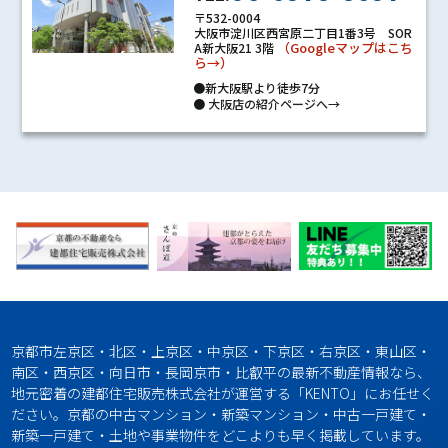
〒532-0004
大阪市淀川区西宮原二丁目1番3号 SOR
（Googleマップはこち
A新大阪21 3階
ら→）
●新大阪駅より徒歩7分
●
大阪店の紹介ページへ→
京都市左京区・北区・上京区・中京区・下京区・右京区・東山区・
南区・西京区・向日市・長岡京市・比叡平の最新不動産情報なら、
地元密着の建都住宅販売株式会社が運営する「KENTO」にお任せく
ださい。京都の中古マンション・新築マンション・中古一戸建て・
新築一戸建て・土地や事業物件をどこよりも早く掲載しています。