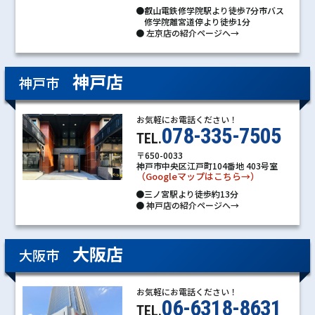
●叡山電鉄修学院駅より徒歩7分市バス
修学院離宮道停より徒歩1分
●
左京店の紹介ページへ→
神戸店
神戸市
お気軽にお電話ください！
078-335-7505
TEL.
〒650-0033
神戸市中央区江戸町104番地 403号室
（Googleマップはこちら→）
●三ノ宮駅より徒歩約13分
●
神戸店の紹介ページへ→
大阪店
大阪市
お気軽にお電話ください！
06-6318-8631
TEL.