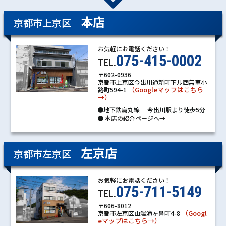
本店
京都市上京区
お気軽にお電話ください！
075-415-0002
TEL.
〒602-0936
京都市上京区今出川通新町下ル西無車小
（Googleマップはこちら
路町594-1
→）
●地下鉄烏丸線 今出川駅より徒歩5分
●
本店の紹介ページへ→
左京店
京都市左京区
お気軽にお電話ください！
075-711-5149
TEL.
〒606-8012
（Googl
京都市左京区山端滝ヶ鼻町4-8
eマップはこちら→）