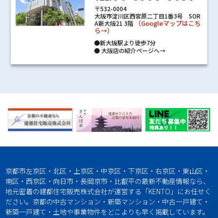
〒532-0004
大阪市淀川区西宮原二丁目1番3号 SOR
（Googleマップはこち
A新大阪21 3階
ら→）
●新大阪駅より徒歩7分
●
大阪店の紹介ページへ→
京都市左京区・北区・上京区・中京区・下京区・右京区・東山区・
南区・西京区・向日市・長岡京市・比叡平の最新不動産情報なら、
地元密着の建都住宅販売株式会社が運営する「KENTO」にお任せく
ださい。京都の中古マンション・新築マンション・中古一戸建て・
新築一戸建て・土地や事業物件をどこよりも早く掲載しています。