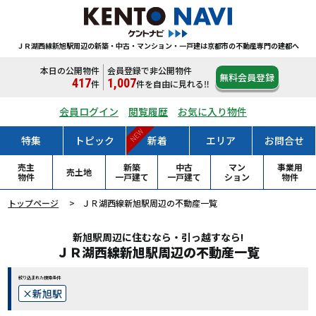
ＪＲ湖西線新旭駅周辺の新築・中古・マンション・一戸建は
京都市の不動産専門の建都へ
本日の公開物件
会員登録で非公開物件
無料会員登録
417
1,007
件
件
を自由に見れる‼
会員ログイン
閲覧履歴
お気に入り物件
NEW
特集
トピック
新着
エリア
お問合せ
売主
新築
中古
マン
事業用
売土地
物件
一戸
建て
一戸
建て
ション
物件
トップページ
ＪＲ湖西線新旭駅周辺の不動産一覧
新旭駅周辺に住むなら・引っ越すなら!
ＪＲ湖西線新旭駅周辺の不動産一覧
絞り込まれた検索条件
新旭駅