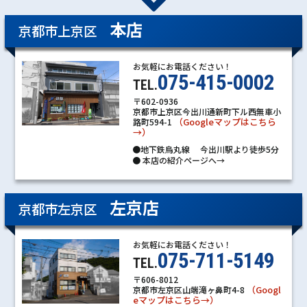
本店
京都市上京区
お気軽にお電話ください！
075-415-0002
TEL.
〒602-0936
京都市上京区今出川通新町下ル西無車小
（Googleマップはこちら
路町594-1
→）
●地下鉄烏丸線 今出川駅より徒歩5分
●
本店の紹介ページへ→
左京店
京都市左京区
お気軽にお電話ください！
075-711-5149
TEL.
〒606-8012
（Googl
京都市左京区山端滝ヶ鼻町4-8
eマップはこちら→）