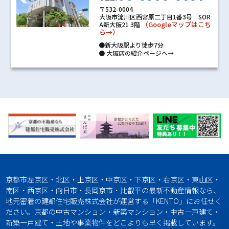
〒532-0004
大阪市淀川区西宮原二丁目1番3号 SOR
（Googleマップはこち
A新大阪21 3階
ら→）
●新大阪駅より徒歩7分
●
大阪店の紹介ページへ→
京都市左京区・北区・上京区・中京区・下京区・右京区・東山区・
南区・西京区・向日市・長岡京市・比叡平の最新不動産情報なら、
地元密着の建都住宅販売株式会社が運営する「KENTO」にお任せく
ださい。京都の中古マンション・新築マンション・中古一戸建て・
新築一戸建て・土地や事業物件をどこよりも早く掲載しています。