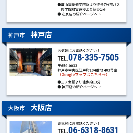
●叡山電鉄修学院駅より徒歩7分市バス
修学院離宮道停より徒歩1分
●
左京店の紹介ページへ→
神戸店
神戸市
お気軽にお電話ください！
078-335-7505
TEL.
〒650-0033
神戸市中央区江戸町104番地 403号室
（Googleマップはこちら→）
●三ノ宮駅より徒歩約13分
●
神戸店の紹介ページへ→
大阪店
大阪市
お気軽にお電話ください！
06-6318-8631
TEL.