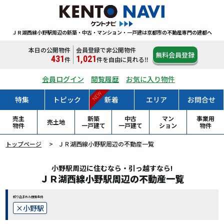
ＪＲ湖西線小野駅周辺の新築・中古・マンション・一戸建は
京都市の不動産専門の建都へ
本日の公開物件
会員登録で非公開物件
無料会員登録
431
1,021
件
件
を自由に見れる‼
会員ログイン
閲覧履歴
お気に入り物件
NEW
特集
トピック
新着
エリア
お問合せ
売主
新築
中古
マン
事業用
売土地
物件
一戸
建て
一戸
建て
ション
物件
トップページ
ＪＲ湖西線小野駅周辺の不動産一覧
小野駅周辺に住むなら・引っ越すなら!
ＪＲ湖西線小野駅周辺の不動産一覧
絞り込まれた検索条件
小野駅