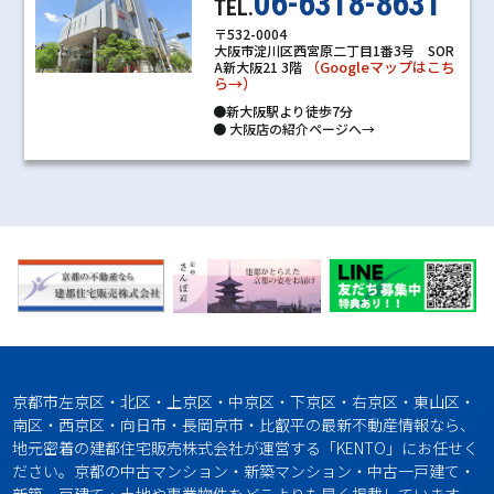
06-6318-8631
TEL.
〒532-0004
大阪市淀川区西宮原二丁目1番3号 SOR
（Googleマップはこち
A新大阪21 3階
ら→）
●新大阪駅より徒歩7分
●
大阪店の紹介ページへ→
京都市左京区・北区・上京区・中京区・下京区・右京区・東山区・
南区・西京区・向日市・長岡京市・比叡平の最新不動産情報なら、
地元密着の建都住宅販売株式会社が運営する「KENTO」にお任せく
ださい。京都の中古マンション・新築マンション・中古一戸建て・
新築一戸建て・土地や事業物件をどこよりも早く掲載しています。