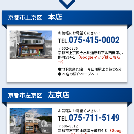
本店
京都市上京区
お気軽にお電話ください！
075-415-0002
TEL.
〒602-0936
京都市上京区今出川通新町下ル西無車小
（Googleマップはこちら
路町594-1
→）
●地下鉄烏丸線 今出川駅より徒歩5分
●
本店の紹介ページへ→
左京店
京都市左京区
お気軽にお電話ください！
075-711-5149
TEL.
〒606-8012
（Googl
京都市左京区山端滝ヶ鼻町4-8