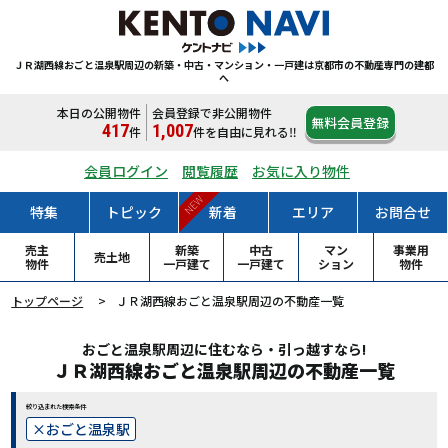
ＪＲ湖西線おごと温泉駅周辺の新築・中古・マンション・一戸建は
京都市の不動産専門の建都
へ
本日の公開物件
会員登録で非公開物件
無料会員登録
417
1,007
件
件
を自由に見れる‼
会員ログイン
閲覧履歴
お気に入り物件
NEW
特集
トピック
新着
エリア
お問合せ
売主
新築
中古
マン
事業用
売土地
物件
一戸
建て
一戸
建て
ション
物件
トップページ
ＪＲ湖西線おごと温泉駅周辺の不動産一覧
おごと温泉駅周辺に住むなら・引っ越すなら!
ＪＲ湖西線おごと温泉駅周辺の不動産一覧
絞り込まれた検索条件
おごと温泉駅