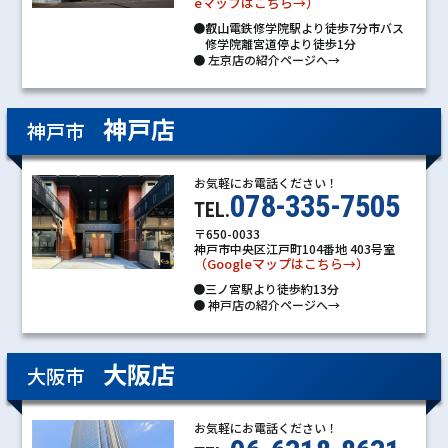
eマップはこちら→）
●叡山電鉄修学院駅より徒歩7分市バス
修学院離宮道停より徒歩1分
●
左京店の紹介ページへ→
神戸店
神戸市
お気軽にお電話ください！
078-335-7505
TEL.
〒650-0033
神戸市中央区江戸町104番地 403号室
（Googleマップはこちら→）
●三ノ宮駅より徒歩約13分
●
神戸店の紹介ページへ→
大阪店
大阪市
お気軽にお電話ください！