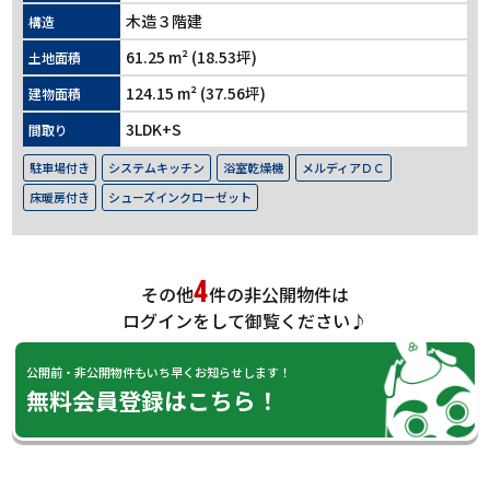
木造３階建
構造
61.25 m² (18.53坪)
土地面積
124.15 m² (37.56坪)
建物面積
3LDK+S
間取り
駐車場付き
システムキッチン
浴室乾燥機
メルディアＤＣ
床暖房付き
シューズインクローゼット
4
その他
件の非公開物件は
ログインをして御覧ください♪
公開前・非公開物件もいち早くお知らせします！
無料会員登録はこちら！