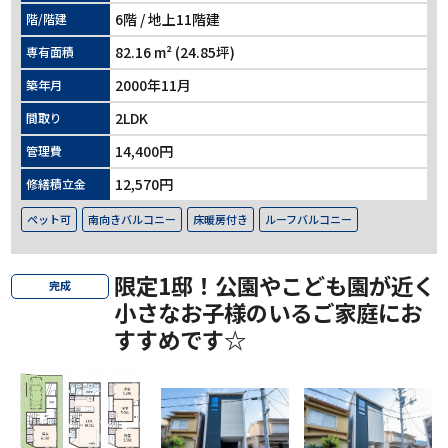
6階 / 地上11階建
階/階建
82.16 m² (24.85坪)
専有面積
2000年11月
築年月
2LDK
間取り
14,400円
管理費
12,570円
修繕積立金
ペット可
南向きバルコニー
床暖房付き
ルーフバルコニー
限定1邸！公園やこども園が近く
完成
小さなお子様のいるご家庭にお
すすめです☆