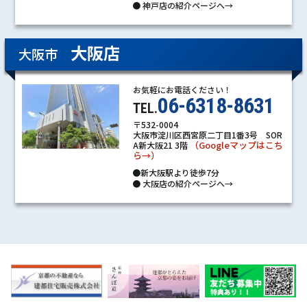
●
神戸店の紹介ページへ→
大阪店
大阪市
お気軽にお電話ください！
06-6318-8631
TEL.
〒532-0004
大阪市淀川区西宮原二丁目1番3号 SOR
（Googleマップはこち
A新大阪21 3階
ら→）
●新大阪駅より徒歩7分
●
大阪店の紹介ページへ→