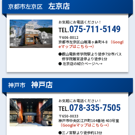
左京店
京都市左京区
お気軽にお電話ください！
075-711-5149
TEL.
〒606-8012
（Googl
京都市左京区山端滝ヶ鼻町4-8
eマップはこちら→）
●叡山電鉄修学院駅より徒歩7分市バス
修学院離宮道停より徒歩1分
●
左京店の紹介ページへ→
神戸店
神戸市
お気軽にお電話ください！
078-335-7505
TEL.
〒650-0033
神戸市中央区江戸町104番地 403号室
（Googleマップはこちら→）
●三ノ宮駅より徒歩約13分