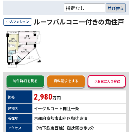
並び替え
ルーフバルコニー付きの角住戸
中古マンション
物件詳細を見る
資料請求をする
2,980
価格
万円
イーグルコート椥辻十条
建物名
京都府京都市山科区椥辻東潰
所在地
【地下鉄東西線】椥辻駅徒歩3分
アクセス