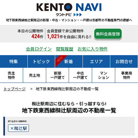
地下鉄東西線椥辻駅周辺の新築・中古・マンション・一戸建は
京都市の不動産専門の建都へ
本日の公開物件
会員登録で非公開物件
無料会員登録
424
1,021
件
件
を自由に見れる‼
会員ログイン
閲覧履歴
お気に入り物件
NEW
特集
トピック
新着
エリア
お問合せ
売主
新築
中古
マン
事業用
売土地
物件
一戸
建て
一戸
建て
ション
物件
トップページ
地下鉄東西線椥辻駅周辺の不動産一覧
椥辻駅周辺に住むなら・引っ越すなら!
地下鉄東西線椥辻駅周辺の不動産一覧
絞り込まれた検索条件
椥辻駅