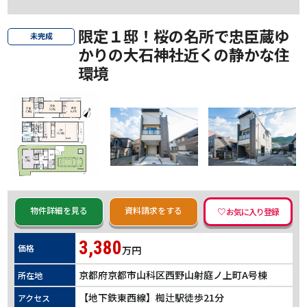
限定１邸！桜の名所で忠臣蔵ゆ
未完成
かりの大石神社近くの静かな住
環境
物件詳細を見る
資料請求をする
3,380
価格
万円
京都府京都市山科区西野山射庭ノ上町A号棟
所在地
【地下鉄東西線】椥辻駅徒歩21分
アクセス