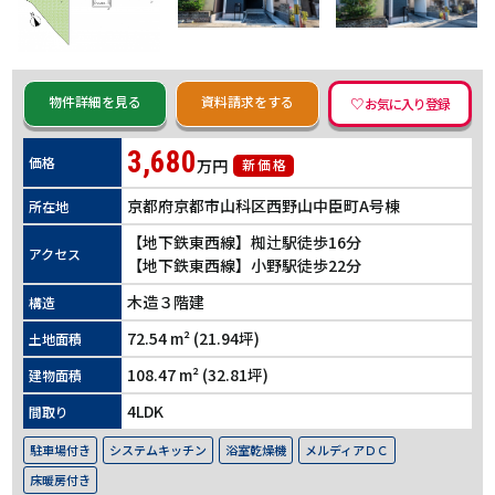
物件詳細を見る
資料請求をする
3,680
価格
万円
京都府京都市山科区西野山中臣町A号棟
所在地
【地下鉄東西線】椥辻駅徒歩16分
アクセス
【地下鉄東西線】小野駅徒歩22分
木造３階建
構造
72.54 m² (21.94坪)
土地面積
108.47 m² (32.81坪)
建物面積
4LDK
間取り
駐車場付き
システムキッチン
浴室乾燥機
メルディアＤＣ
床暖房付き