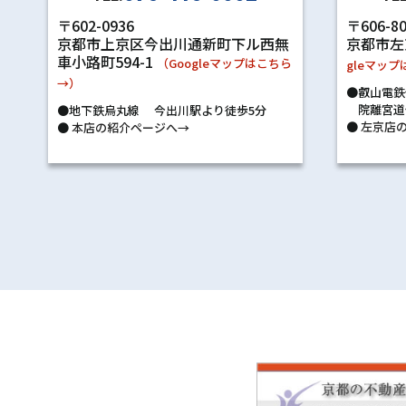
〒602-0936
〒606-8
京都市上京区今出川通新町下ル西無
京都市左
車小路町594-1
（Googleマップはこちら
gleマッ
→）
●叡山電鉄
院離宮道
●地下鉄烏丸線 今出川駅より徒歩5分
●
左京店の
●
本店の紹介ページへ→