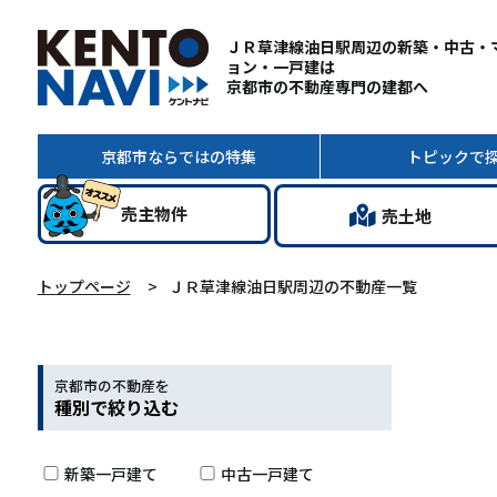
ＪＲ草津線油日駅周辺の新築・中古・
ョン・一戸建は
京都市の不動産専門の建都へ
京都市ならではの
特集
トピック
で
売主
物件
売土地
トップページ
ＪＲ草津線油日駅周辺の不動産一覧
京都市の不動産を
種別で絞り込む
新築一戸建て
中古一戸建て