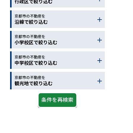
行政区で絞り込む
保育園
駅徒歩
バス停
コンビニ
ドラッグストア
京都市の不動産を
京都市北区
京都市左京区
沿線で絞り込む
ホームセンター
病院
京都市上京区
京都市中京区
スーパー
郵便局
銀行
京都市下京区
京都市東山区
京都市の不動産を
地下鉄烏丸線
近鉄京都線
小学校区で絞り込む
警察
図書館
公園
京都市右京区
京都市西京区
ＪＲ京都線
ＪＲ琵琶湖線
スポーツ施設
デイサービス
京都市山科区
京都市南区
ＪＲ湖西線
ＪＲ奈良線
京都市の不動産を
京都市北区
京都市左京区
中学校区で絞り込む
老人介護施設
京都市伏見区
オーストラリア
ＪＲ嵯峨野線
阪急京都線
京都市上京区
京都市中京区
大野城市
太宰府市
阪急嵐山線
京阪本線
京都市下京区
京都市東山区
京都市の不動産を
京都市北区
京都市左京区
観光地で絞り込む
京阪宇治線
京阪京津線
京都市右京区
京都市西京区
京都市上京区
京都市中京区
叡山電鉄
京阪石山坂本
京都市山科区
京都市南区
京都市下京区
京都市東山区
観光地
ＪＲ学研都市線
ＪＲ草津線
京都市伏見区
オーストラリア
京都市右京区
京都市西京区
京阪鴨東線
京福嵐山線
大野城市
太宰府市
京都市山科区
京都市南区
京福北野線
地下鉄東西線
京都市伏見区
オーストラリア
阪急宝塚線
ＪＲ山陰本線