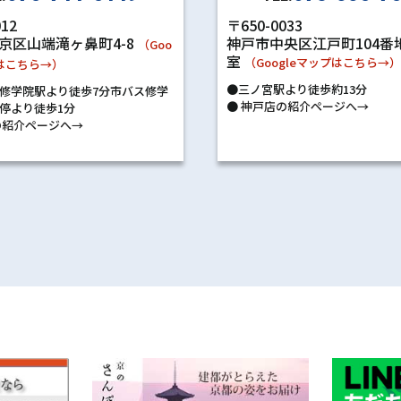
〒650-0033
012
神戸市中央区江戸町104番地
京区山端滝ヶ鼻町4-8
（Goo
室
（Googleマップはこちら→
プはこちら→）
●三ノ宮駅より徒歩約13分
修学院駅より徒歩7分市バス修学
●
神戸店の紹介ページへ→
停より徒歩1分
紹介ページへ→