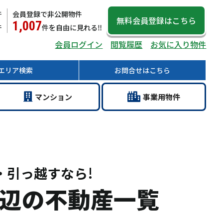
件
会員登録で非公開物件
無料会員登録
はこちら
1,007
件
件
を自由に見れる‼
会員ログイン
閲覧履歴
お気に入り物件
エリア
検索
お問合せ
はこちら
マン
ション
事業用
物件
・引っ越すなら!
辺の不動産一覧