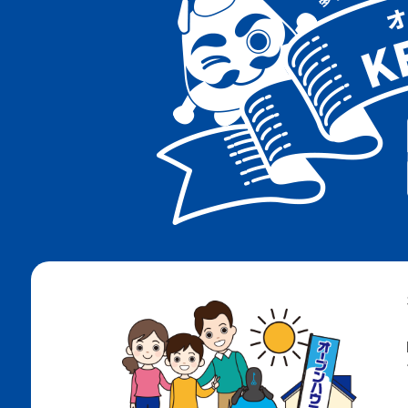
阪急神戸線
阪急千里線
ＪＲ神戸線
地下鉄海岸線
地下鉄西神・山手線
地下鉄北神線
神戸電鉄有馬線
神戸電鉄粟生線
南海電鉄高野線
ＪＲ阪和線
阪堺電軌阪堺線
阪堺電軌上町線
北大阪急行南北線
ＪＲ和田岬線
阪神武庫川線
大阪メトロ四つ橋線
大阪メトロ今里筋線
大阪メトロ長堀鶴見緑地線
大阪メトロ御堂筋線
阪神なんば線
阪神神戸高速線