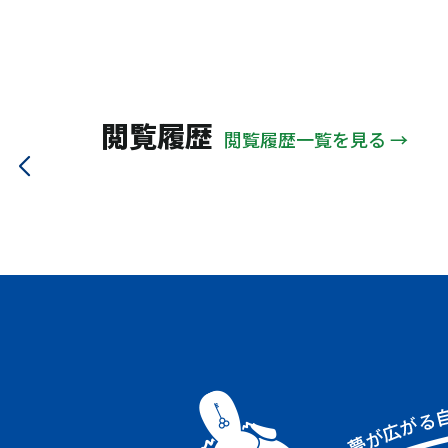
大野城市
太宰府市
ＪＲ関西本線
地下鉄大江戸
山陽電鉄本線
信楽高原
大阪メトロ中央線
近鉄鳥羽線
近江鉄道
能勢電鉄
閲覧履歴
閲覧履歴一覧を見る →
京阪交野線
北近畿タンゴ
大阪モノレール
大阪メトロ谷町線
ＪＲ大阪環状線
阪神本線
ＪＲ山手線
南海電鉄南海線
近鉄大阪線
ＪＲ高崎線
阪急甲陽線
阪急箕面線
近鉄奈良線
近鉄南大阪線
大阪メトロ千日前線
阪急伊丹線
ＪＲ福知山線
阪急今津線