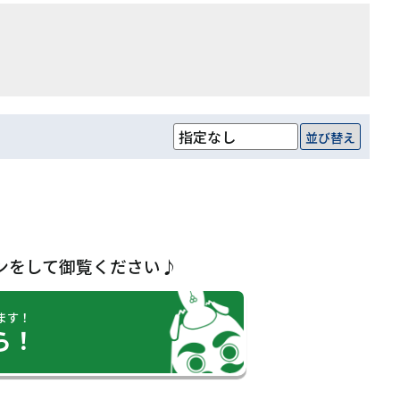
並び替え
ンをして御覧ください♪
ます！
ら！