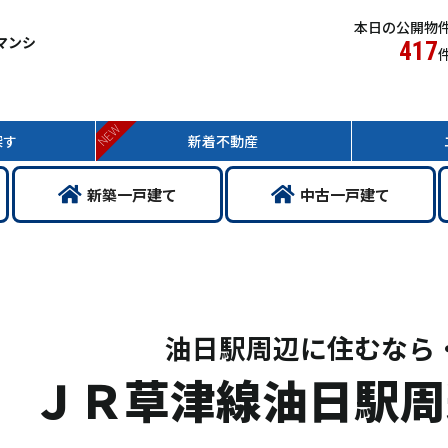
本日の公開物
マンシ
417
NEW
探す
新着
不動産
新築
一戸
建て
中古
一戸
建て
油日駅周辺に住むなら
ＪＲ草津線油日駅周