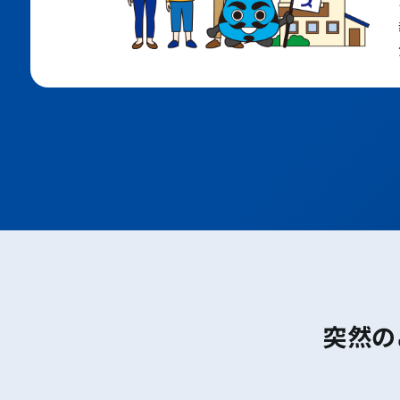
大阪メトロ堺筋線
ＪＲおおさか東線
ポートアイランド線
六甲アイランド線
地下鉄七隈線
地下鉄空港線
JR鹿児島本線
西鉄天神大牟田線
西鉄太宰府線
草津
手原
石部
甲西
三雲
貴生川
ＪＲ草津
線
甲南
寺庄
甲賀
油日
突然の
柘植