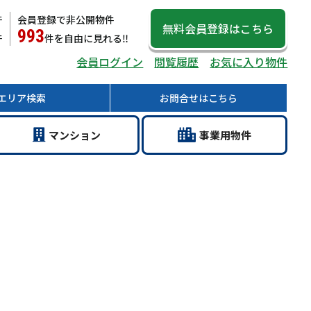
件
会員登録で非公開物件
無料会員登録
はこちら
993
件
件
を自由に見れる‼
会員ログイン
閲覧履歴
お気に入り物件
エリア
検索
お問合せ
はこちら
マン
ション
事業用
物件