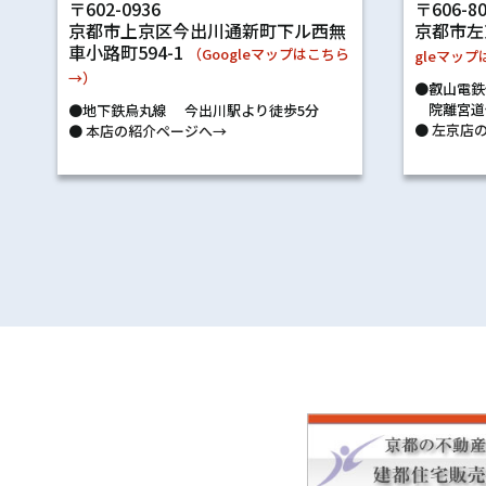
〒602-0936
〒606-8
京都市上京区今出川通新町下ル西無
京都市左
車小路町594-1
（Googleマップはこちら
gleマッ
→）
●叡山電鉄
院離宮道
●地下鉄烏丸線 今出川駅より徒歩5分
●
左京店の
●
本店の紹介ページへ→