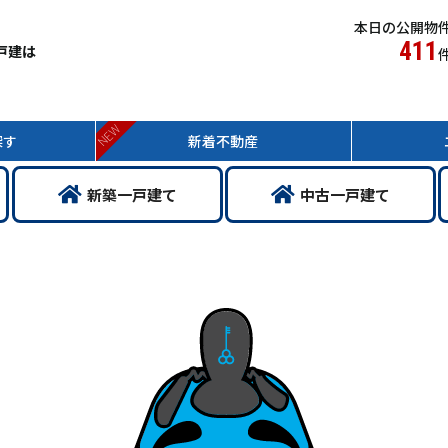
本日の公開物
411
戸建は
NEW
探す
新着
不動産
新築
一戸
建て
中古
一戸
建て