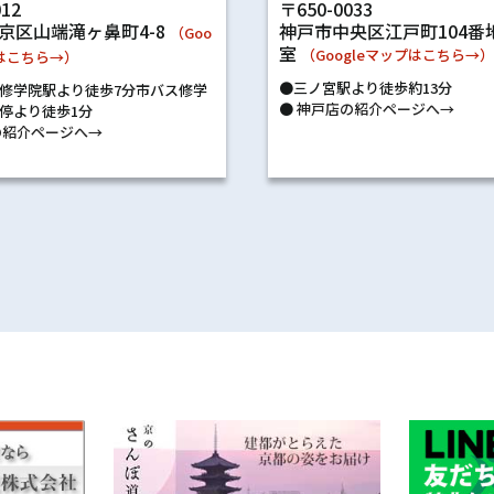
〒650-0033
012
神戸市中央区江戸町104番地
京区山端滝ヶ鼻町4-8
（Goo
室
（Googleマップはこちら→
プはこちら→）
●三ノ宮駅より徒歩約13分
修学院駅より徒歩7分市バス修学
●
神戸店の紹介ページへ→
停より徒歩1分
紹介ページへ→