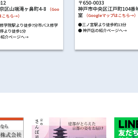
〒650-0033
012
神戸市中央区江戸町104番地
京区山端滝ヶ鼻町4-8
（Goo
室
（Googleマップはこちら→
プはこちら→）
●三ノ宮駅より徒歩約13分
修学院駅より徒歩7分市バス修学
●
神戸店の紹介ページへ→
停より徒歩1分
紹介ページへ→