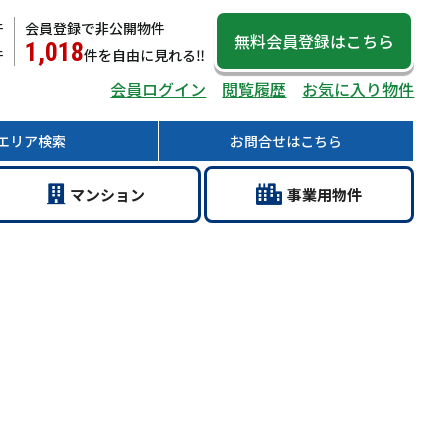
件
会員登録で非公開物件
無料会員登録
はこちら
1,018
件
件
を自由に見れる‼
会員ログイン
閲覧履歴
お気に入り物件
エリア
検索
お問合せ
はこちら
マン
ション
事業用
物件