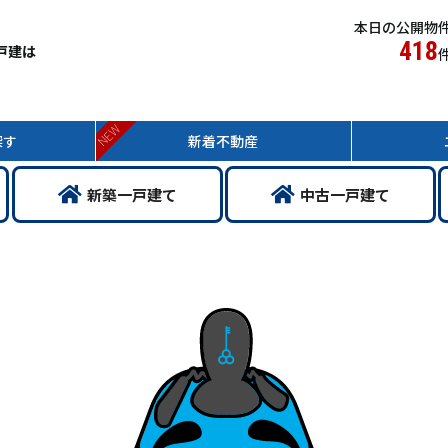
本日の公開物
418
戸建は
NEW
探す
新着
不動産
新築
一戸
建て
中古
一戸
建て