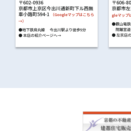
〒602-0936
〒606-8
京都市上京区今出川通新町下ル西無
京都市左
車小路町594-1
（Googleマップはこちら
gleマッ
→）
●叡山電鉄
院離宮道
●地下鉄烏丸線 今出川駅より徒歩5分
●
左京店の
●
本店の紹介ページへ→