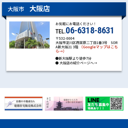
大阪店
大阪市
お気軽にお電話ください！
06-6318-8631
TEL.
〒532-0004
大阪市淀川区西宮原二丁目1番3号 SOR
（Googleマップはこち
A新大阪21 3階
ら→）
●新大阪駅より徒歩7分
●
大阪店の紹介ページへ→