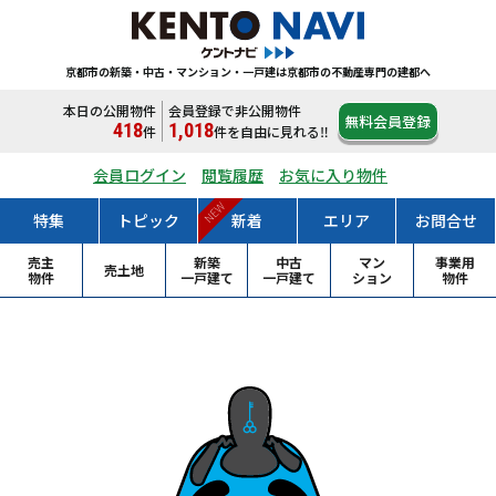
京都市の新築・中古・マンション・一戸建は
京都市の不動産専門の建都へ
本日の公開物件
会員登録で非公開物件
無料会員登録
418
1,018
件
件
を自由に見れる‼
会員ログイン
閲覧履歴
お気に入り物件
NEW
特集
トピック
新着
エリア
お問合せ
売主
新築
中古
マン
事業用
売土地
物件
一戸
建て
一戸
建て
ション
物件