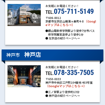
お気軽にお電話ください！
075-711-5149
TEL.
〒606-8012
（Googl
京都市左京区山端滝ヶ鼻町4-8
eマップはこちら→）
●叡山電鉄修学院駅より徒歩7分市バス
修学院離宮道停より徒歩1分
●
左京店の紹介ページへ→
神戸店
神戸市
お気軽にお電話ください！
078-335-7505
TEL.
〒650-0033
神戸市中央区江戸町104番地 403号室
（Googleマップはこちら→）
●三ノ宮駅より徒歩約13分
●
神戸店の紹介ページへ→