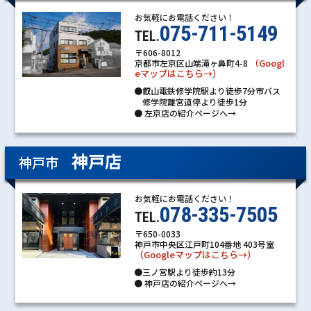
お気軽にお電話ください！
075-711-5149
TEL.
〒606-8012
（Googl
京都市左京区山端滝ヶ鼻町4-8
eマップはこちら→）
●叡山電鉄修学院駅より徒歩7分市バス
修学院離宮道停より徒歩1分
●
左京店の紹介ページへ→
神戸店
神戸市
お気軽にお電話ください！
078-335-7505
TEL.
〒650-0033
神戸市中央区江戸町104番地 403号室
（Googleマップはこちら→）
●三ノ宮駅より徒歩約13分
●
神戸店の紹介ページへ→