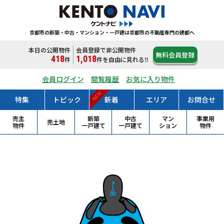
京都市の新築・中古・マンション・一戸建は
京都市の不動産専門の建都へ
本日の公開物件
会員登録で非公開物件
無料会員登録
418
1,018
件
件
を自由に見れる‼
会員ログイン
閲覧履歴
お気に入り物件
NEW
特集
トピック
新着
エリア
お問合せ
売主
新築
中古
マン
事業用
売土地
物件
一戸
建て
一戸
建て
ション
物件