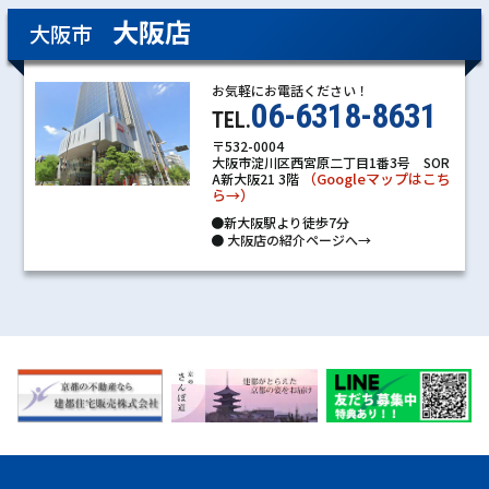
大阪店
大阪市
お気軽にお電話ください！
06-6318-8631
TEL.
〒532-0004
大阪市淀川区西宮原二丁目1番3号 SOR
（Googleマップはこち
A新大阪21 3階
ら→）
●新大阪駅より徒歩7分
●
大阪店の紹介ページへ→